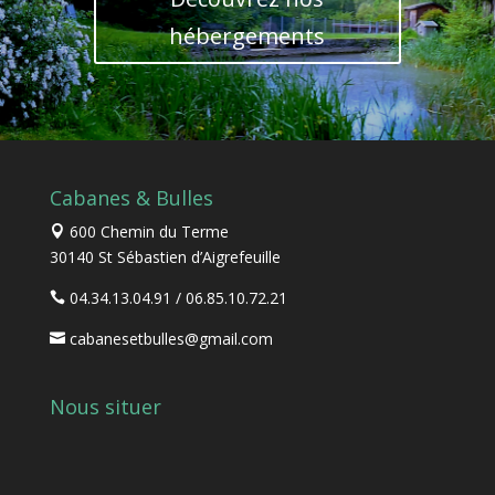
hébergements
Cabanes & Bulles
600 Chemin du Terme
30140 St Sébastien d’Aigrefeuille
04.34.13.04.91
/
06.85.10.72.21
cabanesetbulles@gmail.com
Nous situer